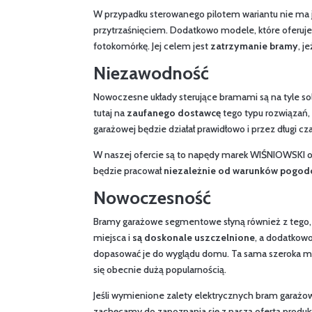
W przypadku sterowanego pilotem wariantu nie ma j
przytrzaśnięciem. Dodatkowo modele, które oferuj
fotokomórkę. Jej celem jest
zatrzymanie bramy
, j
Niezawodność
Nowoczesne układy sterujące bramami są na tyle sol
tutaj na
zaufanego dostawcę
tego typu rozwiązań
garażowej będzie działał prawidłowo i przez długi cza
W naszej ofercie są to napędy marek WIŚNIOWSKI ora
będzie pracował
niezależnie od warunków pogod
Nowoczesność
Bramy garażowe segmentowe słyną również z tego,
miejsca i
są doskonale uszczelnione
, a dodatkowo
dopasować je do wyglądu domu. Ta sama szeroka moż
się obecnie dużą popularnością.
Jeśli wymienione zalety elektrycznych bram gara
zachęcamy do zapoznania się z naszą ofertą produk