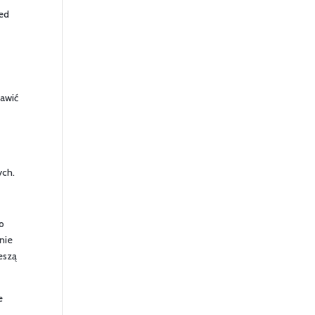
zed
tawić
d
ych.
o
lnie
eszą
e