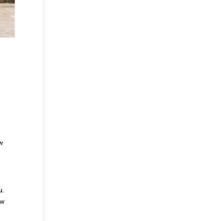
 w
u
.
aw