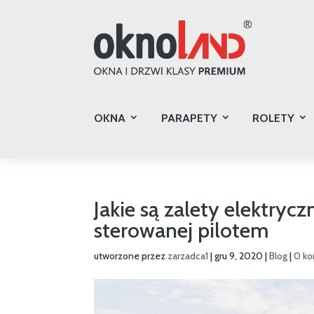
OKNA
PARAPETY
ROLETY
Jakie są zalety elektry
sterowanej pilotem
utworzone przez
zarzadca1
|
gru 9, 2020
|
Blog
|
0 k