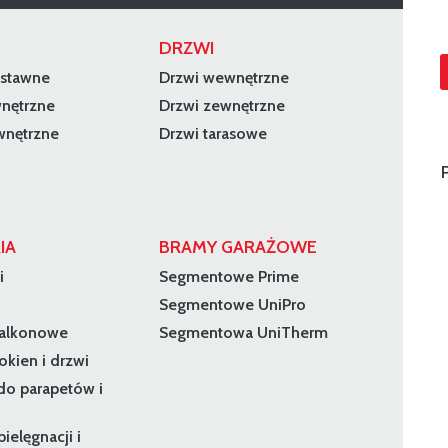
DRZWI
dstawne
Drzwi wewnętrzne
wnętrzne
Drzwi zewnętrzne
wnętrzne
Drzwi tarasowe
IA
BRAMY GARAŻOWE
i
Segmentowe Prime
Segmentowe UniPro
balkonowe
Segmentowa UniTherm
okien i drzwi
do parapetów i
ielęgnacji i