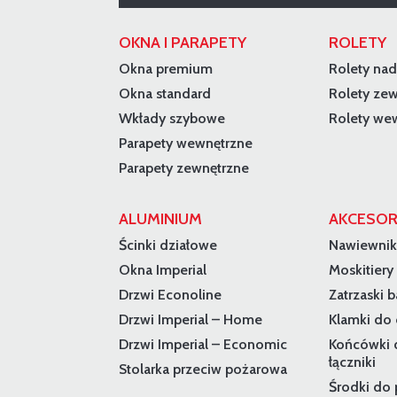
OKNA I PARAPETY
ROLETY
Okna premium
Rolety na
Okna standard
Rolety ze
Wkłady szybowe
Rolety we
Parapety wewnętrzne
Parapety zewnętrzne
ALUMINIUM
AKCESOR
Ścinki działowe
Nawiewnik
Okna Imperial
Moskitiery
Drzwi Econoline
Zatrzaski 
Drzwi Imperial – Home
Klamki do 
Drzwi Imperial – Economic
Końcówki 
łączniki
Stolarka przeciw pożarowa
Środki do p