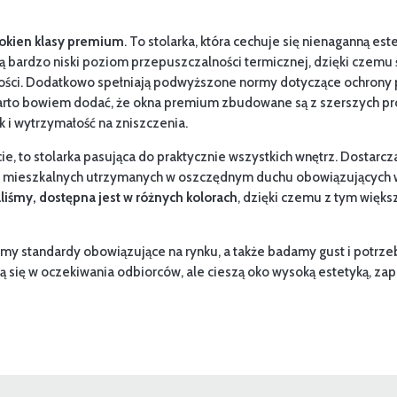
okien klasy premium
. To stolarka, która cechuje się nienaganną e
bardzo niski poziom przepuszczalności termicznej, dzięki czemu 
dności. Dodatkowo spełniają podwyższone normy dotyczące ochrony
arto bowiem dodać, że okna premium zbudowane są z szerszych profi
k i wytrzymałość na zniszczenia.
ie, to stolarka pasująca do praktycznie wszystkich wnętrz. Dostarc
 mieszkalnych utrzymanych w oszczędnym duchu obowiązujących wł
liśmy, dostępna jest w różnych kolorach
, dzięki czemu z tym więks
imy standardy obowiązujące na rynku, a także badamy gust i potrze
ują się w oczekiwania odbiorców, ale cieszą oko wysoką estetyką, z