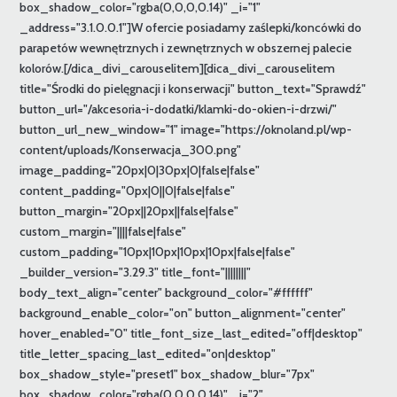
box_shadow_color="rgba(0,0,0,0.14)" _i="1"
_address="3.1.0.0.1"]W ofercie posiadamy zaślepki/koncówki do
parapetów wewnętrznych i zewnętrznych w obszernej palecie
kolorów.[/dica_divi_carouselitem][dica_divi_carouselitem
title="Środki do pielęgnacji i konserwacji" button_text="Sprawdź"
button_url="/akcesoria-i-dodatki/klamki-do-okien-i-drzwi/"
button_url_new_window="1" image="https://oknoland.pl/wp-
content/uploads/Konserwacja_300.png"
image_padding="20px|0|30px|0|false|false"
content_padding="0px|0||0|false|false"
button_margin="20px||20px||false|false"
custom_margin="||||false|false"
custom_padding="10px|10px|10px|10px|false|false"
_builder_version="3.29.3" title_font="||||||||"
body_text_align="center" background_color="#ffffff"
background_enable_color="on" button_alignment="center"
hover_enabled="0" title_font_size_last_edited="off|desktop"
title_letter_spacing_last_edited="on|desktop"
box_shadow_style="preset1" box_shadow_blur="7px"
box_shadow_color="rgba(0,0,0,0.14)" _i="2"