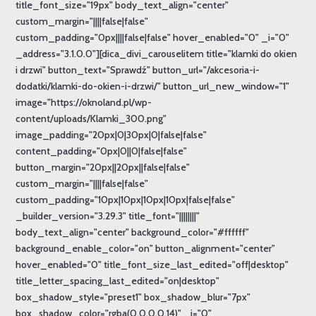
title_font_size="19px" body_text_align="center"
custom_margin="||||false|false"
custom_padding="0px||||false|false" hover_enabled="0" _i="0"
_address="3.1.0.0"][dica_divi_carouselitem title="klamki do okien
i drzwi" button_text="Sprawdź" button_url="/akcesoria-i-
dodatki/klamki-do-okien-i-drzwi/" button_url_new_window="1"
image="https://oknoland.pl/wp-
content/uploads/Klamki_300.png"
image_padding="20px|0|30px|0|false|false"
content_padding="0px|0||0|false|false"
button_margin="20px||20px||false|false"
custom_margin="||||false|false"
custom_padding="10px|10px|10px|10px|false|false"
_builder_version="3.29.3" title_font="||||||||"
body_text_align="center" background_color="#ffffff"
background_enable_color="on" button_alignment="center"
hover_enabled="0" title_font_size_last_edited="off|desktop"
title_letter_spacing_last_edited="on|desktop"
box_shadow_style="preset1" box_shadow_blur="7px"
box_shadow_color="rgba(0,0,0,0.14)" _i="0"