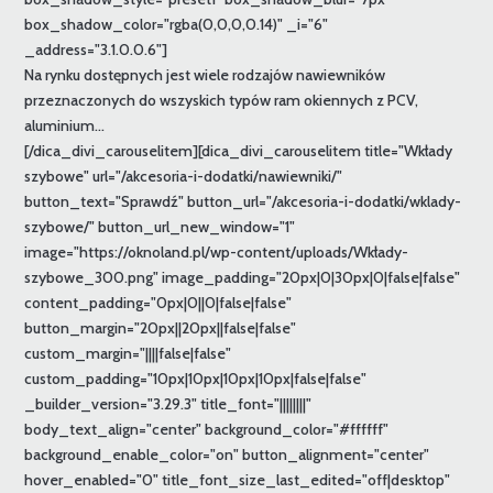
box_shadow_color="rgba(0,0,0,0.14)" _i="6"
_address="3.1.0.0.6"]
Na rynku dostępnych jest wiele rodzajów nawiewników
przeznaczonych do wszyskich typów ram okiennych z PCV,
aluminium...
[/dica_divi_carouselitem][dica_divi_carouselitem title="Wkłady
szybowe" url="/akcesoria-i-dodatki/nawiewniki/"
button_text="Sprawdź" button_url="/akcesoria-i-dodatki/wklady-
szybowe/" button_url_new_window="1"
image="https://oknoland.pl/wp-content/uploads/Wkłady-
szybowe_300.png" image_padding="20px|0|30px|0|false|false"
content_padding="0px|0||0|false|false"
button_margin="20px||20px||false|false"
custom_margin="||||false|false"
custom_padding="10px|10px|10px|10px|false|false"
_builder_version="3.29.3" title_font="||||||||"
body_text_align="center" background_color="#ffffff"
background_enable_color="on" button_alignment="center"
hover_enabled="0" title_font_size_last_edited="off|desktop"