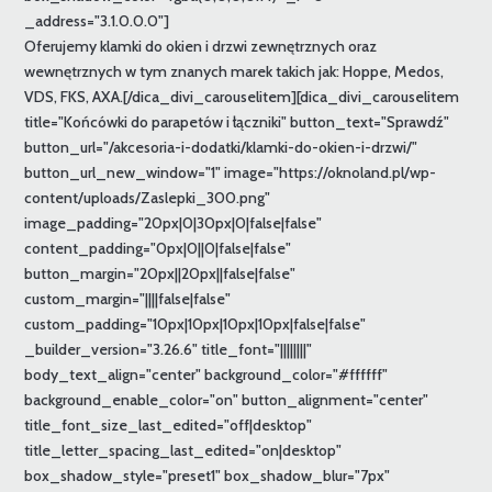
_address="3.1.0.0.0"]
Oferujemy klamki do okien i drzwi zewnętrznych oraz
wewnętrznych w tym znanych marek takich jak: Hoppe, Medos,
VDS, FKS, AXA.[/dica_divi_carouselitem][dica_divi_carouselitem
title="Końcówki do parapetów i łączniki" button_text="Sprawdź"
button_url="/akcesoria-i-dodatki/klamki-do-okien-i-drzwi/"
button_url_new_window="1" image="https://oknoland.pl/wp-
content/uploads/Zaslepki_300.png"
image_padding="20px|0|30px|0|false|false"
content_padding="0px|0||0|false|false"
button_margin="20px||20px||false|false"
custom_margin="||||false|false"
custom_padding="10px|10px|10px|10px|false|false"
_builder_version="3.26.6" title_font="||||||||"
body_text_align="center" background_color="#ffffff"
background_enable_color="on" button_alignment="center"
title_font_size_last_edited="off|desktop"
title_letter_spacing_last_edited="on|desktop"
box_shadow_style="preset1" box_shadow_blur="7px"