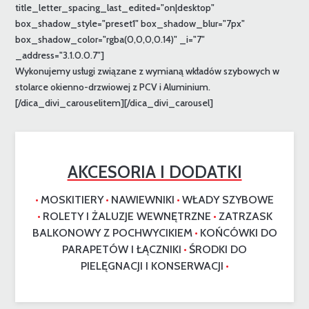
title_letter_spacing_last_edited="on|desktop"
box_shadow_style="preset1" box_shadow_blur="7px"
box_shadow_color="rgba(0,0,0,0.14)" _i="7"
_address="3.1.0.0.7"]
Wykonujemy usługi związane z wymianą wkładów szybowych w
stolarce okienno-drzwiowej z PCV i Aluminium.
[/dica_divi_carouselitem][/dica_divi_carousel]
AKCESORIA I DODATKI
MOSKITIERY
NAWIEWNIKI
WŁADY SZYBOWE
•
•
•
ROLETY I ŻALUZJE WEWNĘTRZNE
ZATRZASK
•
•
BALKONOWY Z POCHWYCIKIEM
KOŃCÓWKI DO
•
PARAPETÓW I ŁĄCZNIKI
ŚRODKI DO
•
PIELĘGNACJI I KONSERWACJI
•