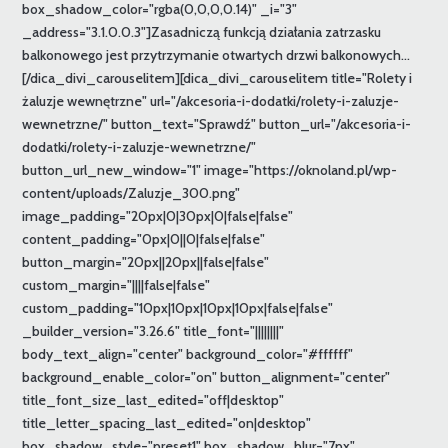
box_shadow_color="rgba(0,0,0,0.14)" _i="3"
_address="3.1.0.0.3"]Zasadniczą funkcją działania zatrzasku
balkonowego jest przytrzymanie otwartych drzwi balkonowych...
[/dica_divi_carouselitem][dica_divi_carouselitem title="Rolety i
żaluzje wewnętrzne" url="/akcesoria-i-dodatki/rolety-i-zaluzje-
wewnetrzne/" button_text="Sprawdź" button_url="/akcesoria-i-
dodatki/rolety-i-zaluzje-wewnetrzne/"
button_url_new_window="1" image="https://oknoland.pl/wp-
content/uploads/Zaluzje_300.png"
image_padding="20px|0|30px|0|false|false"
content_padding="0px|0||0|false|false"
button_margin="20px||20px||false|false"
custom_margin="||||false|false"
custom_padding="10px|10px|10px|10px|false|false"
_builder_version="3.26.6" title_font="||||||||"
body_text_align="center" background_color="#ffffff"
background_enable_color="on" button_alignment="center"
title_font_size_last_edited="off|desktop"
title_letter_spacing_last_edited="on|desktop"
box_shadow_style="preset1" box_shadow_blur="7px"