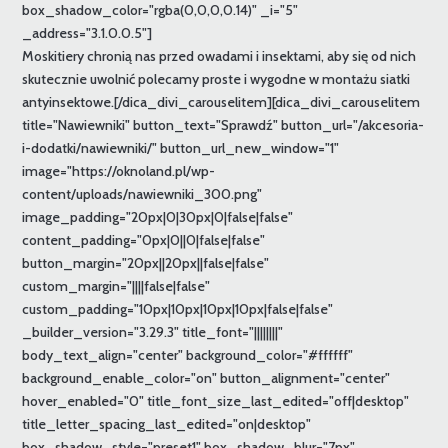
box_shadow_color="rgba(0,0,0,0.14)" _i="5"
_address="3.1.0.0.5"]
Moskitiery chronią nas przed owadami i insektami, aby się od nich
skutecznie uwolnić polecamy proste i wygodne w montażu siatki
antyinsektowe.[/dica_divi_carouselitem][dica_divi_carouselitem
title="Nawiewniki" button_text="Sprawdź" button_url="/akcesoria-
i-dodatki/nawiewniki/" button_url_new_window="1"
image="https://oknoland.pl/wp-
content/uploads/nawiewniki_300.png"
image_padding="20px|0|30px|0|false|false"
content_padding="0px|0||0|false|false"
button_margin="20px||20px||false|false"
custom_margin="||||false|false"
custom_padding="10px|10px|10px|10px|false|false"
_builder_version="3.29.3" title_font="||||||||"
body_text_align="center" background_color="#ffffff"
background_enable_color="on" button_alignment="center"
hover_enabled="0" title_font_size_last_edited="off|desktop"
title_letter_spacing_last_edited="on|desktop"
box_shadow_style="preset1" box_shadow_blur="7px"