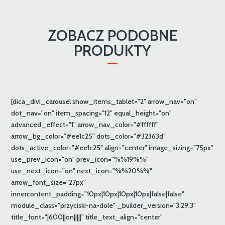
ZOBACZ PODOBNE
PRODUKTY
[dica_divi_carousel show_items_tablet="2" arrow_nav="on"
dot_nav="on" item_spacing="12" equal_height="on"
advanced_effect="1" arrow_nav_color="#ffffff"
arrow_bg_color="#ee1c25" dots_color="#32363d"
dots_active_color="#ee1c25" align="center" image_sizing="75px"
use_prev_icon="on" prev_icon="%%19%%"
use_next_icon="on" next_icon="%%20%%"
arrow_font_size="27px"
innercontent_padding="10px|10px|10px|10px|false|false"
module_class="przyciski-na-dole" _builder_version="3.29.3"
title_font="|600||on|||||" title_text_align="center"