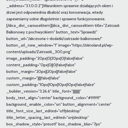
_address="3.1.0.0.2"]Warunkiem sprawnie działających okien i
drzwi jest odpowiednia dbałość oraz konserwacja, wtedy
zapewniamy sobie długoletnie i sprawne funkcjonowanie.
[/dica_divi_carouselitem][dica_divi_carouselitem title="Zatrzask
Balkonowy z pochwycikiem" button_text="Sprawdź"
button_url="/akcesoria-i-dodatki/zatrzaski-balkonowe/"
button_url_new_window="1" image="https://oknoland.pl/wp-
content/uploads/Zatrzaski_300.png"
image_padding="20px|0|30px|0|false|false"
content_padding="0px|0||0|false|false"
button_margin="20px||20px||false|false"
custom_margin="||||false|false"
custom_padding="10px|10px|10px|10px|false|false"
_builder_version="3.26.6" title_font="||||||||"
body_text_align="center" background_color="#ffffff"
background_enable_color="on" button_alignment="center"
title_font_size_last_edited="off|desktop"
title_letter_spacing_last_edited="on|desktop"
box_shadow_style="preset1" box_shadow_blur="7px"