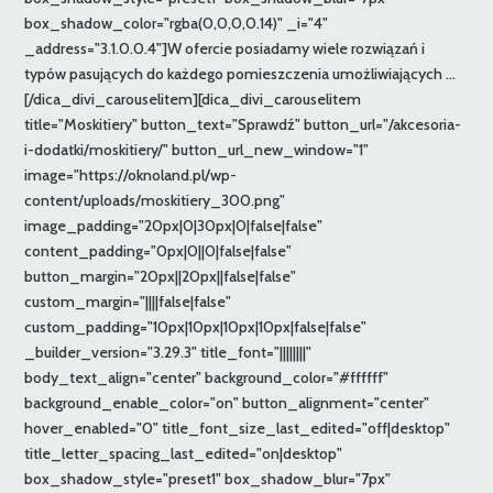
box_shadow_color="rgba(0,0,0,0.14)" _i="4"
_address="3.1.0.0.4"]W ofercie posiadamy wiele rozwiązań i
typów pasujących do każdego pomieszczenia umożliwiających ...
[/dica_divi_carouselitem][dica_divi_carouselitem
title="Moskitiery" button_text="Sprawdź" button_url="/akcesoria-
i-dodatki/moskitiery/" button_url_new_window="1"
image="https://oknoland.pl/wp-
content/uploads/moskitiery_300.png"
image_padding="20px|0|30px|0|false|false"
content_padding="0px|0||0|false|false"
button_margin="20px||20px||false|false"
custom_margin="||||false|false"
custom_padding="10px|10px|10px|10px|false|false"
_builder_version="3.29.3" title_font="||||||||"
body_text_align="center" background_color="#ffffff"
background_enable_color="on" button_alignment="center"
hover_enabled="0" title_font_size_last_edited="off|desktop"
title_letter_spacing_last_edited="on|desktop"
box_shadow_style="preset1" box_shadow_blur="7px"