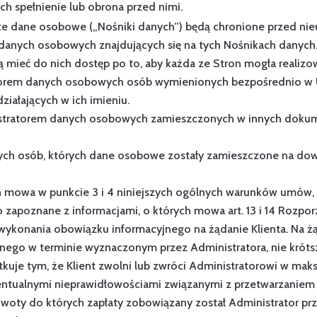
ich spełnienie lub obrona przed nimi.
jące dane osobowe („Nośniki danych”) będą chronione przed 
danych osobowych znajdujących się na tych Nośnikach danyc
ą mieć do nich dostęp po to, aby każda ze Stron mogła realizo
ratorem danych osobowych osób wymienionych bezpośrednio w
iałających w ich imieniu.
istratorem danych osobowych zamieszczonych w innych dokume
danych osób, których dane osobowe zostały zamieszczone na d
ych mowa w punkcie 3 i 4 niniejszych ogólnych warunków umów
 zapoznane z informacjami, o których mowa art. 13 i 14 Rozpor
 wykonania obowiązku informacyjnego na żądanie Klienta. Na ż
nego w terminie wyznaczonym przez Administratora, nie krótsz
tkuje tym, że Klient zwolni lub zwróci Administratorowi w ma
wentualnymi nieprawidłowościami związanymi z przetwarzanie
kwoty do których zapłaty zobowiązany został Administrator p