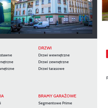
DRZWI
dstawne
Drzwi wewnętrzne
wnętrzne
Drzwi zewnętrzne
wnętrzne
Drzwi tarasowe
IA
BRAMY GARAŻOWE
i
Segmentowe Prime